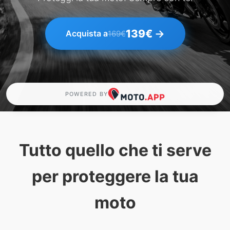
139€
→
Acquista a
169€
POWERED BY
Tutto quello che ti serve
per proteggere la tua
moto